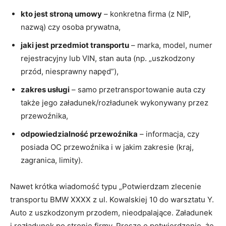
kto jest stroną umowy
– konkretna firma (z NIP,
nazwą) czy osoba prywatna,
jaki jest przedmiot transportu
– marka, model, numer
rejestracyjny lub VIN, stan auta (np. „uszkodzony
przód, niesprawny napęd”),
zakres usługi
– samo przetransportowanie auta czy
także jego załadunek/rozładunek wykonywany przez
przewoźnika,
odpowiedzialność przewoźnika
– informacja, czy
posiada OC przewoźnika i w jakim zakresie (kraj,
zagranica, limity).
Nawet krótka wiadomość typu „Potwierdzam zlecenie
transportu BMW XXXX z ul. Kowalskiej 10 do warsztatu Y.
Auto z uszkodzonym przodem, nieodpalające. Załadunek
i rozładunek po stronie firmy. Proszę o potwierdzenie, że