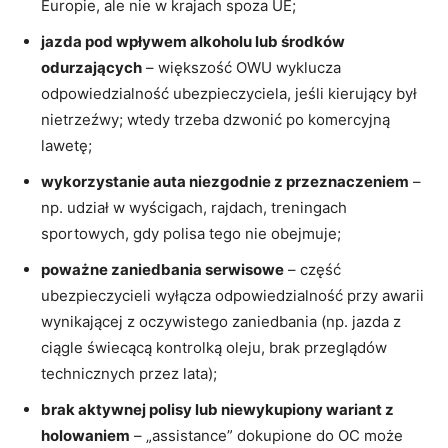
Europie, ale nie w krajach spoza UE;
jazda pod wpływem alkoholu lub środków
odurzających
– większość OWU wyklucza
odpowiedzialność ubezpieczyciela, jeśli kierujący był
nietrzeźwy; wtedy trzeba dzwonić po komercyjną
lawetę;
wykorzystanie auta niezgodnie z przeznaczeniem
–
np. udział w wyścigach, rajdach, treningach
sportowych, gdy polisa tego nie obejmuje;
poważne zaniedbania serwisowe
– część
ubezpieczycieli wyłącza odpowiedzialność przy awarii
wynikającej z oczywistego zaniedbania (np. jazda z
ciągle świecącą kontrolką oleju, brak przeglądów
technicznych przez lata);
brak aktywnej polisy lub niewykupiony wariant z
holowaniem
– „assistance” dokupione do OC może