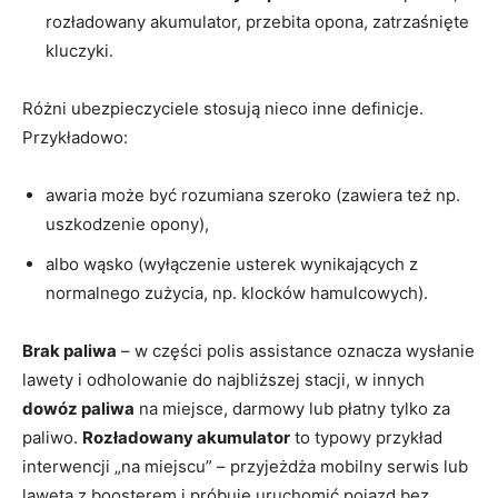
rozładowany akumulator, przebita opona, zatrzaśnięte
kluczyki.
Różni ubezpieczyciele stosują nieco inne definicje.
Przykładowo:
awaria może być rozumiana szeroko (zawiera też np.
uszkodzenie opony),
albo wąsko (wyłączenie usterek wynikających z
normalnego zużycia, np. klocków hamulcowych).
Brak paliwa
– w części polis assistance oznacza wysłanie
lawety i odholowanie do najbliższej stacji, w innych
dowóz paliwa
na miejsce, darmowy lub płatny tylko za
paliwo.
Rozładowany akumulator
to typowy przykład
interwencji „na miejscu” – przyjeżdża mobilny serwis lub
laweta z boosterem i próbuje uruchomić pojazd bez