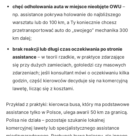
chęć odholowania auta w miejsce nieobjęte OWU
–
np. assistance pokrywa holowanie do najbliższego
warsztatu lub do 100 km, a Ty koniecznie chcesz
przetransportować auto do „swojego” mechanika 300
km dalej;
brak reakcji lub długi czas oczekiwania po stronie
assistance
– w teorii rzadkie, w praktyce zdarzające
się przy dużych zamieciach, gołoledzi czy masowych
zdarzeniach; jeśli konsultant mówi o oczekiwaniu kilka
godzin, część kierowców decyduje się na komercyjną
lawetę, licząc się z kosztami.
Przykład z praktyki: kierowca busa, który ma podstawowe
assistance tylko w Polsce, ulega awarii 50 km za granicą.
Polisa nie działa – pozostaje szukanie lokalnej
komercyjnej lawety lub specjalistycznego assistance
międzynarodowego. Rachunek bywa bolesny, ale innego