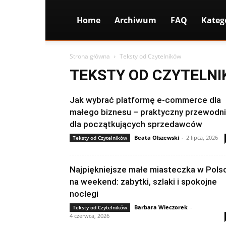
Home
Archiwum
FAQ
Kateg
Strona główna
Teksty od Czytelników
TEKSTY OD CZYTELN
Jak wybrać platformę e-commerce dla
małego biznesu – praktyczny przewodn
dla początkujących sprzedawców
Beata Olszewski
-
2 lipca, 2026
Teksty od Czytelników
Najpiękniejsze małe miasteczka w Pols
na weekend: zabytki, szlaki i spokojne
noclegi
Barbara Wieczorek
-
Teksty od Czytelników
4 czerwca, 2026