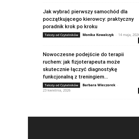
Jak wybrać pierwszy samochód dla
początkującego kierowcy: praktyczny
poradnik krok po kroku
Monika Kowalczyk
-
14 maja, 202
Teksty od Czytelników
Nowoczesne podejście do terapii
ruchem: jak fizjoterapeuta może
skutecznie łączyć diagnostykę
funkcjonalną z treningiem...
Barbara Wieczorek
-
Teksty od Czytelników
23 kwietnia, 2026