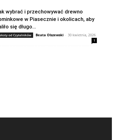
ak wybrać i przechowywać drewno
ominkowe w Piasecznie i okolicach, aby
liło się długo...
Beata Olszewski
-
30 kwietnia, 2026
eksty od Czytelników
1