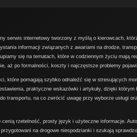
y serwis internetowy tworzony z myślą o kierowcach, któr
ystania informacji związanych z awariami na drodze, trans
piamy się na tematach, które w codziennym życiu mają rea
e, aż po formalności, koszty i najczęstsze problemy pojawi
ści, które pomagają szybko odnaleźć się w stresujących m
estawienia, praktyczne wskazówki i artykuły, dzięki którym 
 do transportu, na co zwrócić uwagę przy wyborze usługi or
cenią rzetelność, prosty język i użyteczne informacje. Aut
j przygotowani na drogowe niespodzianki i szukają sprawdz