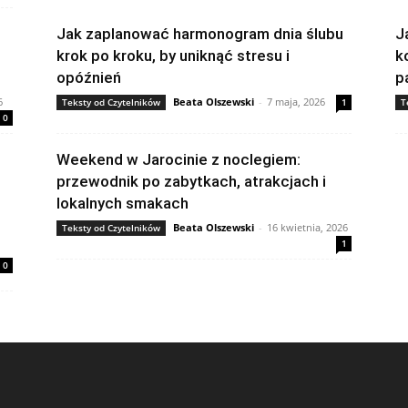
Jak zaplanować harmonogram dnia ślubu
J
krok po kroku, by uniknąć stresu i
k
opóźnień
pa
6
Beata Olszewski
-
7 maja, 2026
Teksty od Czytelników
1
T
0
Weekend w Jarocinie z noclegiem:
przewodnik po zabytkach, atrakcjach i
lokalnych smakach
Beata Olszewski
-
16 kwietnia, 2026
Teksty od Czytelników
1
0