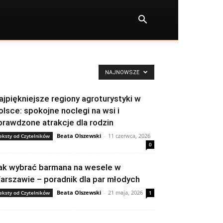
NAJNOWSZE
ajpiękniejsze regiony agroturystyki w
olsce: spokojne noclegi na wsi i
prawdzone atrakcje dla rodzin
Beata Olszewski
-
11 czerwca, 2026
eksty od Czytelników
0
ak wybrać barmana na wesele w
arszawie – poradnik dla par młodych
Beata Olszewski
-
21 maja, 2026
eksty od Czytelników
1