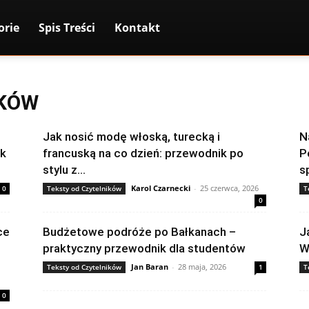
orie
Spis Treści
Kontakt
IKÓW
Jak nosić modę włoską, turecką i
N
ik
francuską na co dzień: przewodnik po
P
stylu z...
s
Karol Czarnecki
-
25 czerwca, 2026
0
Teksty od Czytelników
T
0
ce
Budżetowe podróże po Bałkanach –
J
praktyczny przewodnik dla studentów
W
Jan Baran
-
28 maja, 2026
Teksty od Czytelników
1
T
0