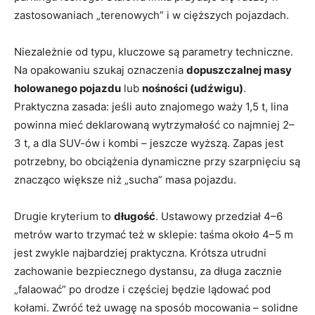
zastosowaniach „terenowych” i w cięższych pojazdach.
Niezależnie od typu, kluczowe są parametry techniczne.
Na opakowaniu szukaj oznaczenia
dopuszczalnej masy
holowanego pojazdu
lub
nośności (udźwigu)
.
Praktyczna zasada: jeśli auto znajomego waży 1,5 t, lina
powinna mieć deklarowaną wytrzymałość co najmniej 2–
3 t, a dla SUV-ów i kombi – jeszcze wyższą. Zapas jest
potrzebny, bo obciążenia dynamiczne przy szarpnięciu są
znacząco większe niż „sucha” masa pojazdu.
Drugie kryterium to
długość
. Ustawowy przedział 4–6
metrów warto trzymać też w sklepie: taśma około 4–5 m
jest zwykle najbardziej praktyczna. Krótsza utrudni
zachowanie bezpiecznego dystansu, za długa zacznie
„falaować” po drodze i częściej będzie lądować pod
kołami. Zwróć też uwagę na sposób mocowania – solidne