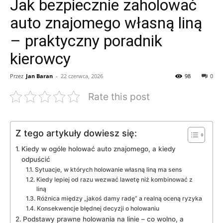
Jak bezpiecznie zaholować
auto znajomego własną liną
– praktyczny poradnik
kierowcy
Przez
Jan Baran
-
22 czerwca, 2026
98
0
Rate this post
Z tego artykuły dowiesz się:
Kiedy w ogóle holować auto znajomego, a kiedy
odpuścić
Sytuacje, w których holowanie własną liną ma sens
Kiedy lepiej od razu wezwać lawetę niż kombinować z
liną
Różnica między „jakoś damy radę” a realną oceną ryzyka
Konsekwencje błędnej decyzji o holowaniu
Podstawy prawne holowania na linie – co wolno, a