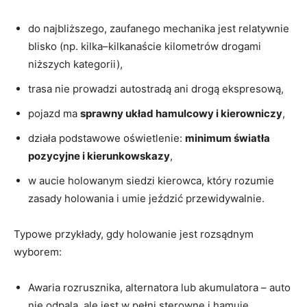
do najbliższego, zaufanego mechanika jest relatywnie
blisko (np. kilka–kilkanaście kilometrów drogami
niższych kategorii),
trasa nie prowadzi autostradą ani drogą ekspresową,
pojazd ma
sprawny układ hamulcowy i kierowniczy
,
działa podstawowe oświetlenie:
minimum światła
pozycyjne i kierunkowskazy
,
w aucie holowanym siedzi kierowca, który rozumie
zasady holowania i umie jeździć przewidywalnie.
Typowe przykłady, gdy holowanie jest rozsądnym
wyborem:
Awaria rozrusznika, alternatora lub akumulatora – auto
nie odpala, ale jest w pełni sterowne i hamuje