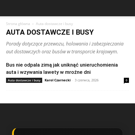
Strona główna
Auta dostawcze i busy
AUTA DOSTAWCZE I BUSY
Porady dotyczące przewozu, holowania i zabezpieczania
aut dostawczych oraz busów w transporcie krajowym.
Bus nie odpala zimą jak uniknąć unieruchomienia
auta i wzywania lawety w mroźne dni
Karol Czarnecki
-
3 czerwca, 2026
Auta dostawcze i busy
0